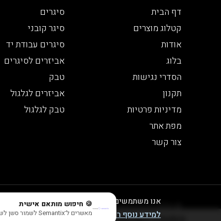
דף הבית
סיגרים
קטלוג מוצרים
סיגר קובני
אודות
סיגרים עבודת יד
בלוג
אביזרים לסיגרים
הסדרי נגישות
טבק
תקנון
אביזרים לגלגול
מדיניות פרטיות
טבק לגלגול
מפת אתר
צור קשר
אנו משתמשים בעוגיות לצורך תפעול האתר, ניתוחים
🍪 חיפוש מותאם אישית
© 2026 כל הזכויות שמורות לבית הטבק והיין | חנות יין
מאשרים ל־Semantix לשמור סשן לשיפור התוצאות? (בלי אישור עדיין תראה תוצאות חכמות, פשוט בלי session)
למידע נוסף ראו במדיניות הפרטיות שלנו
התוכן המוצג באתר זה מוגבל לבני 21 ומעלה - אזהרה צריכה מופרזת של אלכוהול מסכנת חיים ומזיקה לבריאות