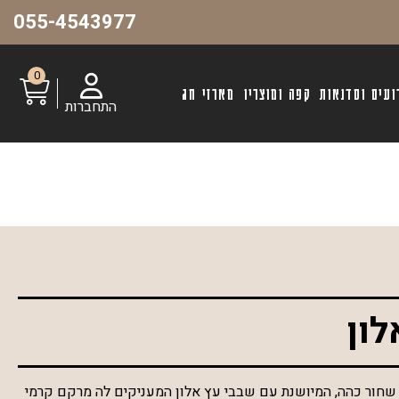
055-4543977
0
ועים וסדנאות
קפה ומוצריו
מארזי חג
התחברות
לון
ון שחור כהה, המיושנת עם שבבי עץ אלון המעניקים לה מרקם קרמי