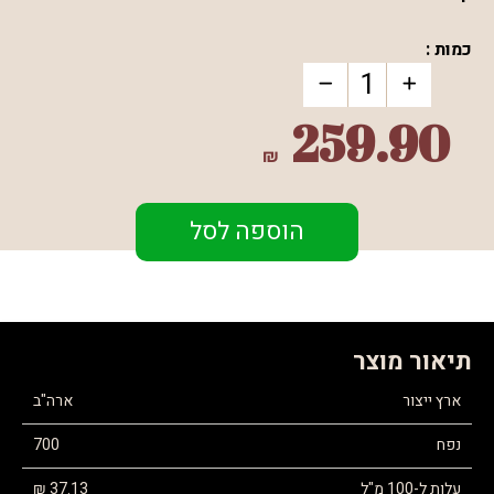
כמות :
259.90
₪
הוספה לסל
תיאור מוצר
ארץ ייצור
ארה"ב
נפח
700
עלות ל-100 מ"ל
37.13 ₪