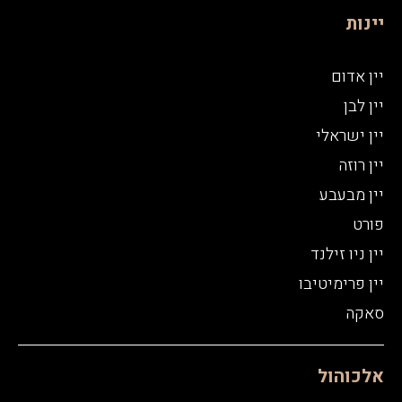
יינות
יין אדום
יין לבן
יין ישראלי
יין רוזה
יין מבעבע
פורט
יין ניו זילנד
יין פרימיטיבו
סאקה
אלכוהול