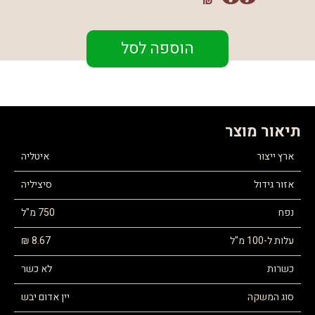
₪
הוספה לסל
תיאור מוצר
ארץ ייצור
איטליה
אזור גידול
סיציליה
נפח
750 מ"ל
עלות ל-100 מ"ל
8.67 ₪
כשרות
לא כשר
סוג המשקה
יין אדום יבש