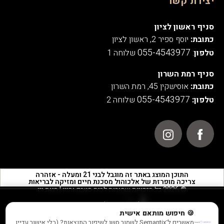
יצירת קשר
סניף ראשון לציון
כתובת:
יוסף ספיר 2, ראשון לציון
055-4543977
טלפון
:
שלוחה 1
סניף רמת השרון
כתובת:
אוסישקין 45, רמת השרון
055-4543977
טלפון:
שלוחה 2
התוכן המוצג באתר זה מוגבל לבני 21 ומעלה - אזהרה
צריכה מופרזת של אלכוהול מסכנת חיים ומזיקה לבריאות
© 2026 כל הזכויות שמורות לבית הטבק והיין | חנות יין
אנו משתמשים בעוגיות לצורך תפעול האתר, ניתוחים סטטיסטיים,
🍪 חיפוש מותאם אישית
שיפור חוויית המשתמש והתוכן המוצג באתר.
מאשרים ל־Semantix לשמור סשן לשיפור התוצאות? (בלי אישור עדיין