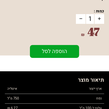
כמות :
47
₪
הוספה לסל
תיאור מוצר
ארץ ייצור
איטליה
נפח
750 מ"ל
עלות ל-100 מ"ל
6.27 ₪