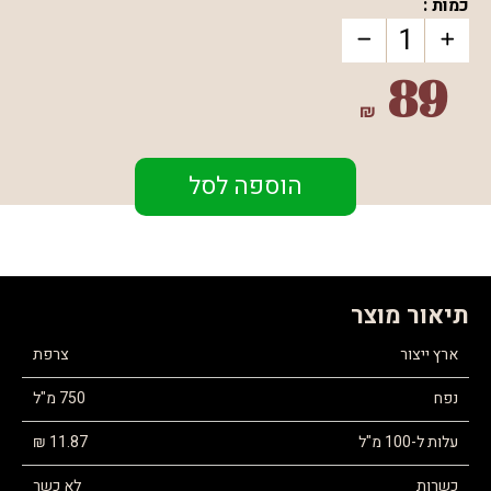
כמות :
89
₪
הוספה לסל
תיאור מוצר
ארץ ייצור
צרפת
נפח
750 מ"ל
עלות ל-100 מ"ל
11.87 ₪
כשרות
לא כשר