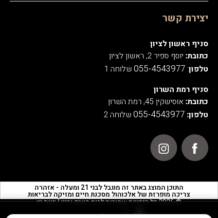
יצירת קשר
סניף ראשון לציון
כתובת:
יוסף ספיר 2, ראשון לציון
055-4543977
טלפון
:
שלוחה 1
סניף רמת השרון
כתובת:
אוסישקין 45, רמת השרון
055-4543977
טלפון:
שלוחה 2
התוכן המוצג באתר זה מוגבל לבני 21 ומעלה - אזהרה
צריכה מופרזת של אלכוהול מסכנת חיים ומזיקה לבריאות
© 2026 כל הזכויות שמורות לבית הטבק והיין | חנות יין
אנו משתמשים בעוגיות לצורך תפעול האתר, ניתוחים סטטיסטיים,