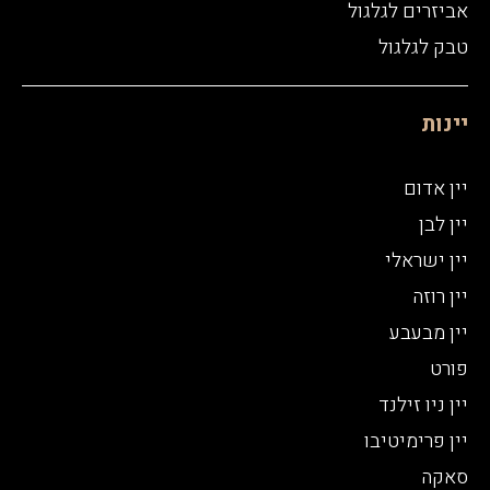
אביזרים לגלגול
טבק לגלגול
יינות
יין אדום
יין לבן
יין ישראלי
יין רוזה
יין מבעבע
פורט
יין ניו זילנד
יין פרימיטיבו
סאקה