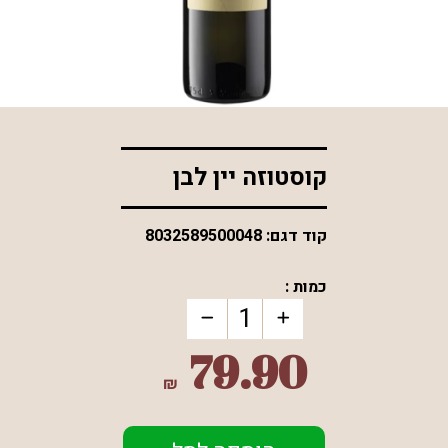
*התמונה להמחשה בלבד
קוסטוזה יין לבן
קוד דגם:
8032589500048
כמות :
79.90
₪