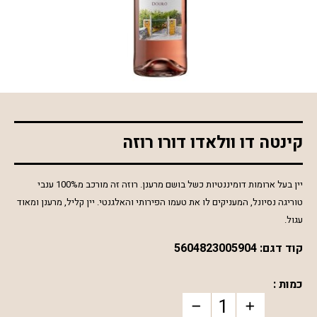
*התמונה להמחשה בלבד
קינטה דו וולאדו דורו רוזה
יין בעל ארומות דומיננטיות כשל בושם מרענן. רוזה זה מורכב מ100% ענבי
טוריגה נסיונל, המעניקים לו את טעמו הפירותי והאלגנטי. יין קליל, מרענן ומאוד
עגול.
קוד דגם:
5604823005904
כמות :