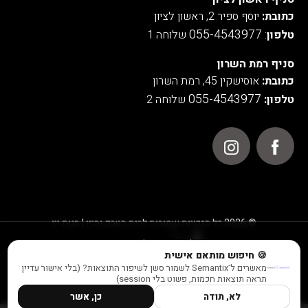
כתובת:
יוסף ספיר 2, ראשון לציון
055-4543977
טלפון
:
שלוחה 1
סניף רמת השרון
כתובת:
אוסישקין 45, רמת השרון
055-4543977
טלפון:
שלוחה 2
© 2026 כל הזכויות שמורות לבית הטבק והיין | חנות יין
אנו משתמשים בעוגיות לצורך תפעול האתר, ניתוחים סטטיסטיים,
🍪 חיפוש מותאם אישית
שיפור חוויית המשתמש והתוכן המוצג באתר.
מאשרים ל־Semantix לשמור סשן לשיפור התוצאות? (בלי אישור עדיין
למידע נוסף ראו במדיניות הפרטיות שלנו
תראה תוצאות חכמות, פשוט בלי session)
לא, תודה
כן, אשר
הבנתי
POWERED BY