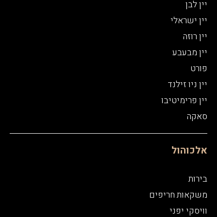
יין לבן
יין ישראלי
יין רוזה
יין מבעבע
פורט
יין ניו זילנד
יין פרימיטיבו
סאקה
אלכוהול
בירות
משקאות חריפים
וויסקי יפני