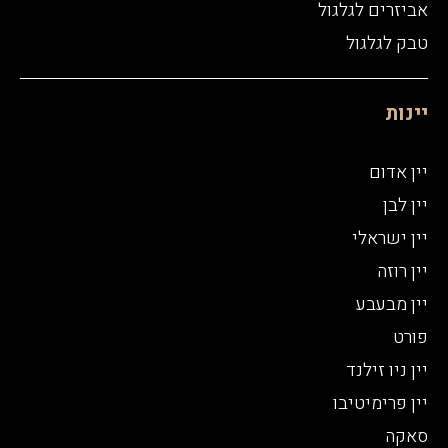
אביזרים לגלגול
טבק לגלגול
יינות
יין אדום
יין לבן
יין ישראלי
יין רוזה
יין מבעבע
פורט
יין ניו זילנד
יין פרימיטיבו
סאקה