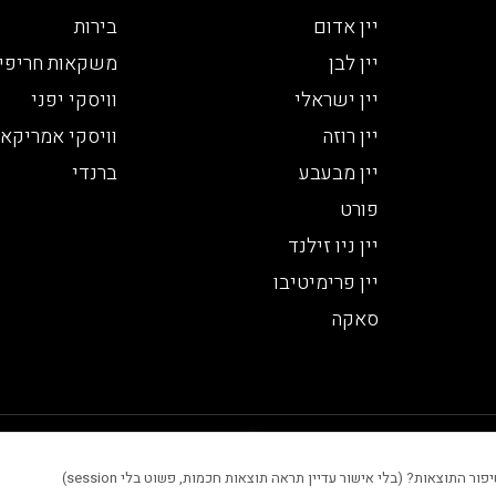
יין אדום
בירות
יין לבן
משקאות חריפי
יין ישראלי
וויסקי יפני
יין רוזה
וויסקי אמריקאי
יין מבעבע
ברנדי
פורט
יין ניו זילנד
יין פרימיטיבו
סאקה
 סטטיסטיים, שיפור חוויית המשתמש והתוכן המוצג באתר.