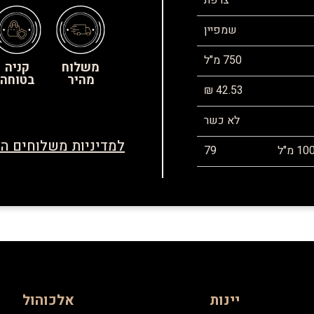
צרפת
שמפיין
750 מ"ל
משלוח
קניה
מהיר
בטוחה
42.53 ₪
לא כשר
למדיניות משלוחים הח
79
יינות
אלכוהול