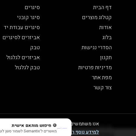
דף הבית
סיגרים
קטלוג מוצרים
סיגר קובני
אודות
סיגרים עבודת יד
בלוג
אביזרים לסיגרים
הסדרי נגישות
טבק
תקנון
אביזרים לגלגול
מדיניות פרטיות
טבק לגלגול
מפת אתר
צור קשר
אנו משתמשים בעוגיות לצורך תפעול האתר, ניתוחים
🍪 חיפוש מותאם אישית
© 2026 כל הזכויות שמורות לבית הטבק והיין | חנות יין
מאשרים ל־Semantix לשמור סשן לשיפור התוצאות? (בלי אישור עדיין תראה תוצאות חכמות, פשוט בלי session)
למידע נוסף ראו במדיניות הפרטיות שלנו
התוכן המוצג באתר זה מוגבל לבני 21 ומעלה - אזהרה צריכה מופרזת של אלכוהול מסכנת חיים ומזיקה לבריאות