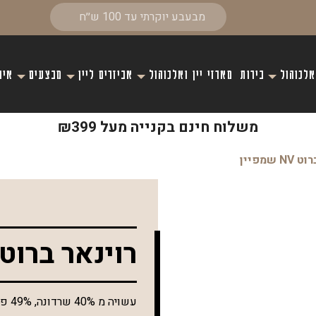
אלכוהול
בירות
מארזי יין ואלכוהול
אביזרים ליין
מבצעים
איר
משלוח חינם בקנייה מעל ₪399
 שמפיין
רוינאר ברוט NV שמפיי