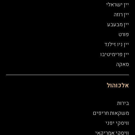
יין ישראלי
יין רוזה
יין מבעבע
פורט
יין ניו זילנד
יין פרימיטיבו
סאקה
אלכוהול
בירות
משקאות חריפים
וויסקי יפני
וויסקי אמריקאי