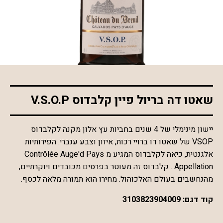
*התמונה להמחשה בלבד
שאטו דה בריול פיין קלבדוס V.S.O.P
יישון מינימלי של 4 שנים בחביות עץ אלון מקנה לקלבדוס
VSOP של שאטו דו ברויי רכות, איזון וצבע ענברי. הפירותיות
אלגנטית, כיאה לקלבדוס המגיע מ Contrôlée Auge'd Pays
Appellation . קלבדוס זה מעוטר בפרסים מכובדים ויוקרתיים,
מהנחשבים בעולם האלכוהול. מחירו הוא תמורה מלאה לכסף.
קוד דגם:
3103823904009