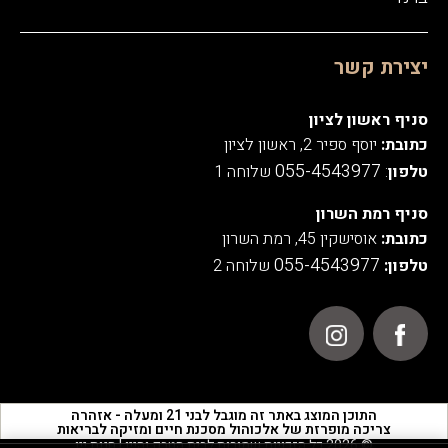
יצירת קשר
סניף ראשון לציון
כתובת:
יוסף ספיר 2, ראשון לציון
055-4543977
טלפון
:
שלוחה 1
סניף רמת השרון
כתובת:
אוסישקין 45, רמת השרון
055-4543977
טלפון:
שלוחה 2
התוכן המוצג באתר זה מוגבל לבני 21 ומעלה - אזהרה
צריכה מופרזת של אלכוהול מסכנת חיים ומזיקה לבריאות
© 2026 כל הזכויות שמורות לבית הטבק והיין | חנות יין