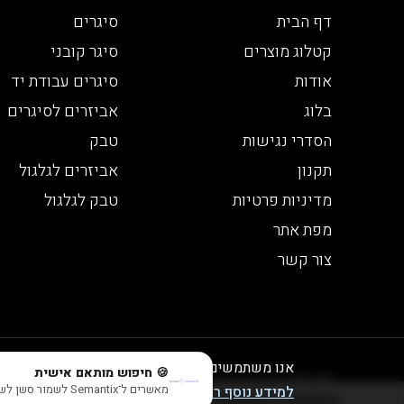
דף הבית
סיגרים
קטלוג מוצרים
סיגר קובני
אודות
סיגרים עבודת יד
בלוג
אביזרים לסיגרים
הסדרי נגישות
טבק
תקנון
אביזרים לגלגול
מדיניות פרטיות
טבק לגלגול
מפת אתר
צור קשר
אנו משתמשים בעוגיות לצורך תפעול האתר, ניתוחים
🍪 חיפוש מותאם אישית
© 2026 כל הזכויות שמורות לבית הטבק והיין | חנות יין
מאשרים ל־Semantix לשמור סשן לשיפור התוצאות? (בלי אישור עדיין תראה תוצאות חכמות, פשוט בלי session)
למידע נוסף ראו במדיניות הפרטיות שלנו
התוכן המוצג באתר זה מוגבל לבני 21 ומעלה - אזהרה צריכה מופרזת של אלכוהול מסכנת חיים ומזיקה לבריאות