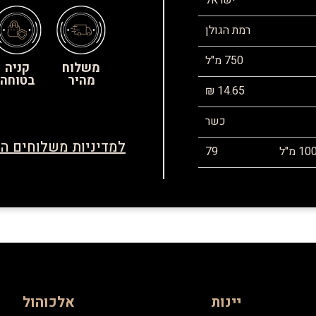
ישראל
רמת הגולן
750 מ"ל
משלוח
קניה
מהיר
בטוחה
14.65 ₪
כשר
למדיניות משלוחים הח
79
יינות
אלכוהול