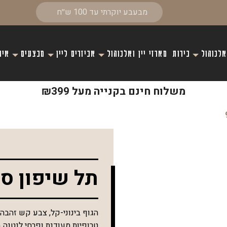
אלכוהול
בירות
מארזי יין ואלכוהול
אביזרים ליין
מבצעים
איר
משלוח חינם בקנייה מעל ₪399
תל שיפון סובי
הגוף בינוני-קל, צבע קש זהבהב 
טרופיות מעודנת ופרחי לנטנה 