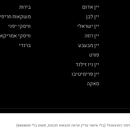
יין אדום
בירות
יין לבן
משקאות חריפי
יין ישראלי
וויסקי יפני
יין רוזה
וויסקי אמריקאי
יין מבעבע
ברנדי
פורט
יין ניו זילנד
יין פרימיטיבו
סאקה
 סטטיסטיים, שיפור חוויית המשתמש והתוכן המוצג באתר.