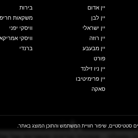
יין אדום
בירות
יין לבן
משקאות חריפי
יין ישראלי
וויסקי יפני
יין רוזה
וויסקי אמריקאי
יין מבעבע
ברנדי
פורט
יין ניו זילנד
יין פרימיטיבו
סאקה
ם סטטיסטיים, שיפור חוויית המשתמש והתוכן המוצג באתר.