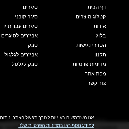
דף הבית
סיגרים
קטלוג מוצרים
סיגר קובני
אודות
סיגרים עבודת יד
בלוג
אביזרים לסיגרים
הסדרי נגישות
טבק
תקנון
אביזרים לגלגול
מדיניות פרטיות
טבק לגלגול
מפת אתר
צור קשר
אנו משתמשים בעוגיות לצורך תפעול האתר, ניתוחי
© 2026 כל הזכויות שמורות לבית הטבק והיין | חנות יין
למידע נוסף ראו במדיניות הפרטיות שלנו
התוכן המוצג באתר זה מוגבל לבני 21 ומעלה - אזהרה צריכה מופרזת של אלכוהול מסכנת חיים ומזיקה לבריאות