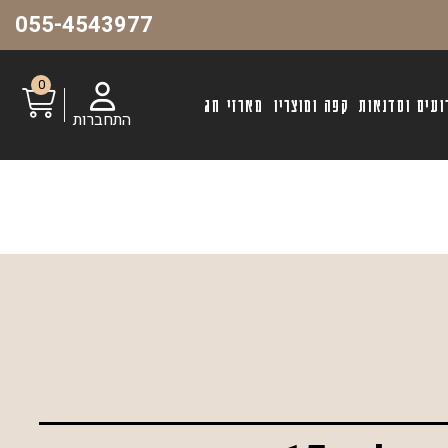
055-4543977
0
ועים וסדנאות
קפה ומוצריו
מארזי חג
התחברות