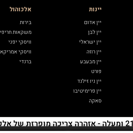
יינות
אלכוהול
יין אדום
בירות
יין לבן
משקאות חריפי
יין ישראלי
וויסקי יפני
יין רוזה
וויסקי אמריקאי
יין מבעבע
ברנדי
פורט
יין ניו זילנד
יין פרימיטיבו
סאקה