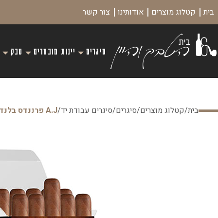
בית
קטלוג מוצרים
אודותינו
צור קשר
סיגרים
יינות מובחרים
טבק
בית
/
קטלוג מוצרים
/
סיגרים
/
סיגרים עבודת יד
/
A.J פרננדס בלנד 15 שורט רובוסטו