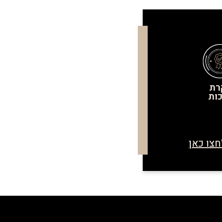
רת
ות
חצו כאן