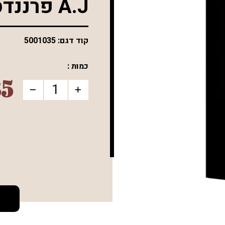
A.J פרננדס בלנד 15 שורט רובוסטו
קוד דגם:
5001035
כמות :
35