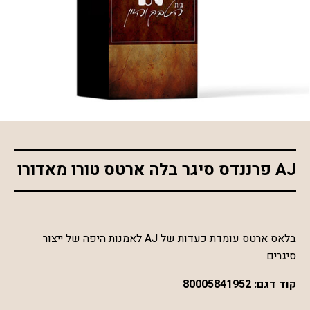
*התמונה להמחשה בלבד
AJ פרננדס סיגר בלה ארטס טורו מאדורו
בלאס ארטס עומדת כעדות של AJ לאמנות היפה של ייצור
סיגרים
קוד דגם:
80005841952