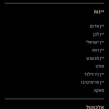
יינות
יין אדום
יין לבן
יין ישראלי
יין רוזה
יין מבעבע
פורט
יין ניו זילנד
יין פרימיטיבו
סאקה
אלכוהול