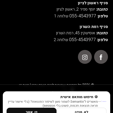
סניף ראשון לציון
כתובת:
יוסף ספיר 2, ראשון לציון
055-4543977
טלפון
:
שלוחה 1
סניף רמת השרון
כתובת:
אוסישקין 45, רמת השרון
055-4543977
טלפון:
שלוחה 2
© 2026 כל הזכויות שמורות לבית הטבק והיין | חנות יין
אנו משתמשים בעוגיות לצורך תפעול האתר, ניתוחים סטטיסטיים,
🍪 חיפוש מותאם אישית
שיפור חוויית המשתמש והתוכן המוצג באתר.
מאשרים ל־Semantix לשמור סשן לשיפור התוצאות? (בלי אישור עדיין
למידע נוסף ראו במדיניות הפרטיות שלנו
תראה תוצאות חכמות, פשוט בלי session)
לא, תודה
כן, אשר