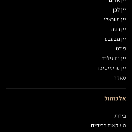
יין אדום
יין לבן
יין ישראלי
יין רוזה
יין מבעבע
פורט
יין ניו זילנד
יין פרימיטיבו
סאקה
אלכוהול
בירות
משקאות חריפים