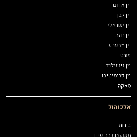
יין אדום
יין לבן
יין ישראלי
יין רוזה
יין מבעבע
פורט
יין ניו זילנד
יין פרימיטיבו
סאקה
אלכוהול
בירות
משקאות חריפים