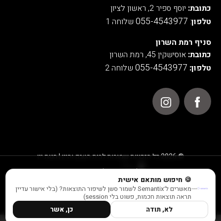
כתובת:
יוסף ספיר 2, ראשון לציון
055-4543977
טלפון
:
שלוחה 1
סניף רמת השרון
כתובת:
אוסישקין 45, רמת השרון
055-4543977
טלפון:
שלוחה 2
© 2026 כל הזכויות שמורות לבית הטבק והיין | חנות יין
אנו משתמשים בעוגיות לצורך תפעול האתר, ניתוחים סטטיסטיים,
🍪 חיפוש מותאם אישית
שיפור חוויית המשתמש והתוכן המוצג באתר.
מאשרים ל־Semantix לשמור סשן לשיפור התוצאות? (בלי אישור עדיין
למידע נוסף ראו במדיניות הפרטיות שלנו
תראה תוצאות חכמות, פשוט בלי session)
לא, תודה
כן, אשר
הבנתי
POWERED BY
התוכן המוצג באתר זה מוגבל לבני 21 ומעלה - אזהרה