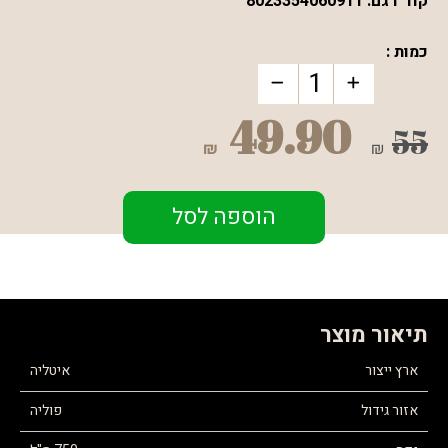
קוד דגם:
8023354060911
כמות :
49.90
55
₪
₪
הוספה לסל
תיאור מוצר
ארץ ייצור
איטליה
אזור גידול
פוליה