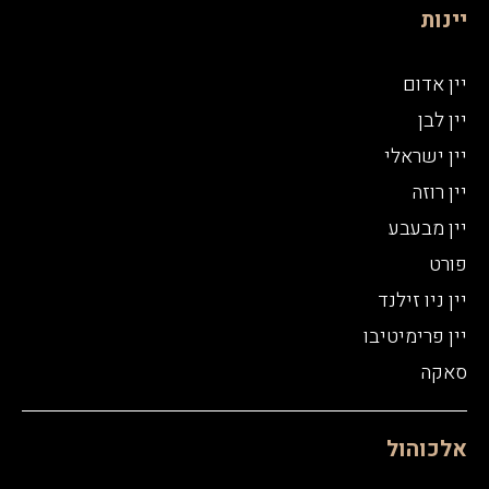
יינות
יין אדום
יין לבן
יין ישראלי
יין רוזה
יין מבעבע
פורט
יין ניו זילנד
יין פרימיטיבו
סאקה
אלכוהול