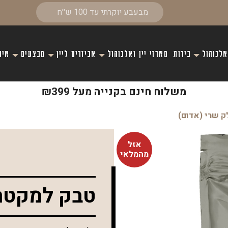
אלכוהול
בירות
מארזי יין ואלכוהול
אביזרים ליין
מבצעים
איר
משלוח חינם בקנייה מעל ₪399
 שרי (אדום)
אזל
מהמלאי
טבק למקטרת