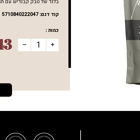
בלנד של טבק קבנדיש עם תו
קוד דגם:
5710840222047
כמות :
43