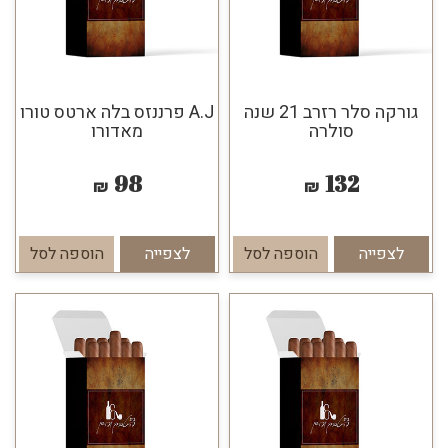
גורקה סלר רזרב 21 שנה
A.J פרננזס בלה ארטס טורו
סולרה
מאדורו
98
132
₪
₪
לצפייה
הוספה לסל
לצפייה
הוספה לסל