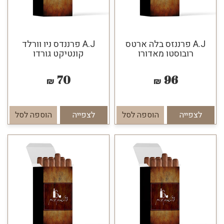
A.J פרננזס בלה ארטס
A.J פרננדס ניו וורלד
רובוסטו מאדורו
קונטיקט גורדו
70
96
₪
₪
לצפייה
הוספה לסל
לצפייה
הוספה לסל