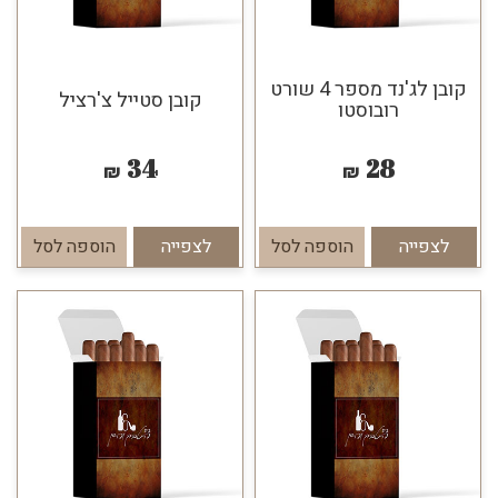
קובן לג'נד מספר 4 שורט
קובן סטייל צ'רציל
רובוסטו
34
28
₪
₪
לצפייה
הוספה לסל
לצפייה
הוספה לסל