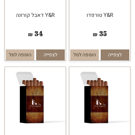
Y&R טורפדו
Y&R דאבל קורונה
34
35
₪
₪
לצפייה
הוספה לסל
לצפייה
הוספה לסל