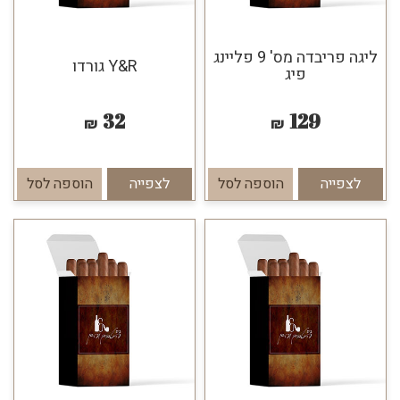
ליגה פריבדה מס' 9 פליינג
Y&R גורדו
פיג
32
129
₪
₪
לצפייה
הוספה לסל
לצפייה
הוספה לסל