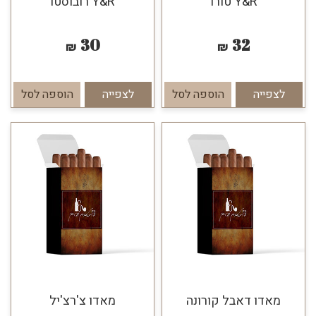
Y&R טורו
Y&R רובוסטו
30
32
₪
₪
לצפייה
הוספה לסל
לצפייה
הוספה לסל
מאדו דאבל קורונה
מאדו צ'רצ'יל