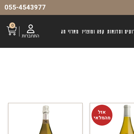
055-4543977
0
ועים וסדנאות
קפה ומוצריו
מארזי חג
התחברות
אזל
מהמלאי