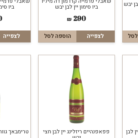
שאבלי פרמייה קרו מון דה מיליו
שאבלי פרמייה 
ן יבש
ביו סימון יין לבן יבש
ביו סימ
0
290
₪
לסל
לצפייה
הוספה לסל
לצפייה
ן לבן
פפאפנהיים ריזלינג יין לבן חצי
טרימבאך גוורצ
יבש