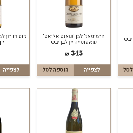
הרמיטאז' לבן 'שאנט אלואט'
קוט דו רון ל
 יבש
שאפוטייה יין לבן יבש
יי
345
₪
לסל
לצפייה
הוספה לסל
לצפייה