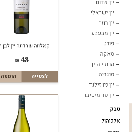
יין אדום
יין ישראלי
יין רוזה
יין מבעבע
פורט
קאלווה שרדונה יין לבן 
סאקה
43
₪
מרתף היין
סנגריה
לצפייה
הוספה 
יין ניו זילנד
יין פרימיטיבו
טבק
אלכוהול