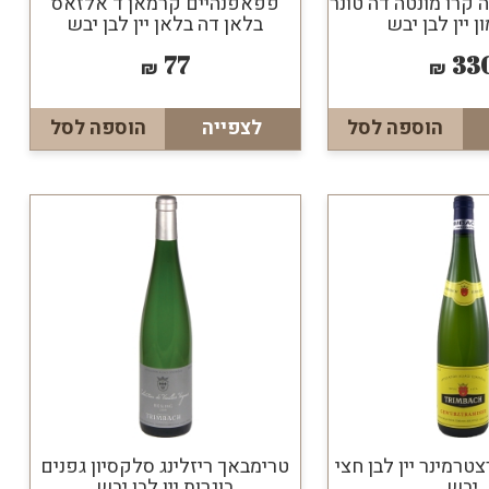
קרו מונטה דה טונר
פפאפנהיים קרמאן ד'אלזאס
ון יין לבן יבש
בלאן דה בלאן יין לבן יבש
77
33
₪
₪
הוספה לסל
לצפייה
הוספה לסל
טרמינר יין לבן חצי
טרימבאך ריזלינג סלקסיון גפנים
יבש
בוגרות יין לבן יבש