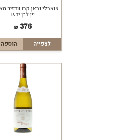
שאבלי גראן קרו וודזיר מ
יין לבן יבש
376
₪
לצפייה
הוספה 