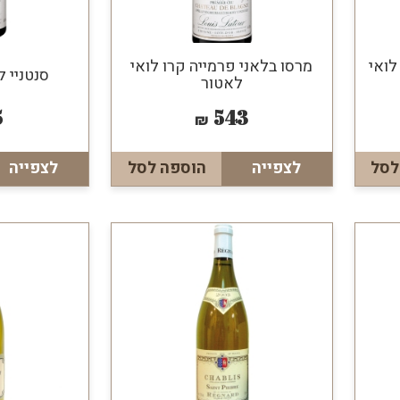
לואי
מרסו בלאני פרמייה קרו לואי
סנטניי ל
לאטור
5
543
₪
לסל
לצפייה
הוספה לסל
לצפייה