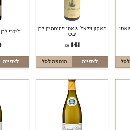
שאטו
מאקון וילאז' שאטו פוויסה יין לבן
ז'יברי לבן 
יבש
9
141
₪
לסל
לצפייה
הוספה לסל
לצפייה